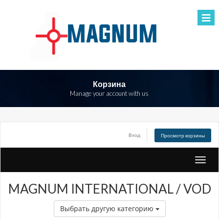
Корзина
Manage your account with us
Вход
Просмотр корзины
Toggle
naviga
MAGNUM INTERNATIONAL / VOD
Выбрать другую категорию